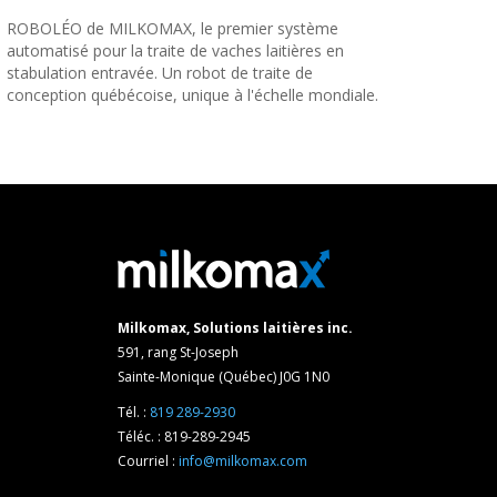
ROBOLÉO de MILKOMAX, le premier système
automatisé pour la traite de vaches laitières en
stabulation entravée. Un robot de traite de
conception québécoise, unique à l'échelle mondiale.
Milkomax, Solutions laitières inc.
591, rang St-Joseph
Sainte-Monique (Québec) J0G 1N0
Tél. :
819 289-2930
Téléc. : 819-289-2945
Courriel :
info@milkomax.com