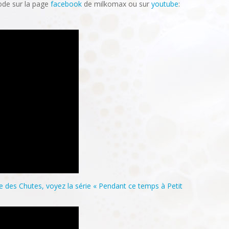
sode sur la page
facebook
de milkomax ou sur
youtube
:
 des Chutes, voyez la série « Pendant ce temps à Petit