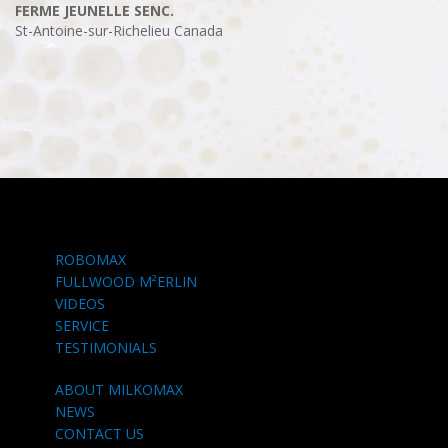
FERME JEUNELLE SENC.
St-Antoine-sur-Richelieu
Canada
ROBOMAX
FULLWOOD M²ERLIN
VIDEOS
SERVICE
TESTIMONIALS
ABOUT MILKOMAX
NEWS
CONTACT US